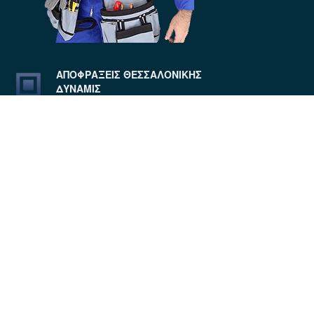
ΑΠΟΦΡΑΞΕΙΣ ΘΕΣΣΑΛΟΝΙΚΗΣ
ΔΥΝΑΜΙΣ
4.9
Based on 62 reviews
ANTONIOS STROUMPOS
6 years ago
Το συνεργειο πολυ 
ευγενικο εξηγωντας στον
...
read
more
Μιχάλης Σαριγγέλης
6 years ago
Αρχικά 
ευγενέστατοι, συνεπέστατοι και
...
read more
Η ΓΝΏΜΗ ΣΑΣ ΜΕΤΡΆΕΙ!