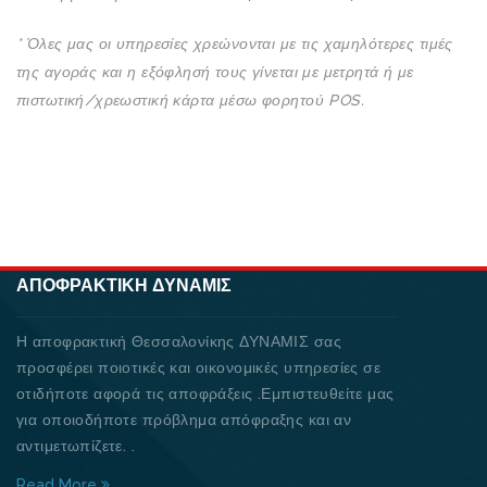
* Όλες μας οι υπηρεσίες χρεώνονται με τις χαμηλότερες τιμές
της αγοράς και η εξόφλησή τους γίνεται με μετρητά ή με
πιστωτική/χρεωστική κάρτα μέσω φορητού POS.
ΑΠΟΦΡΑΚΤΙΚΉ ΔΥΝΑΜΙΣ
Η αποφρακτική Θεσσαλονίκης ΔΥΝΑΜΙΣ σας
προσφέρει ποιοτικές και οικονομικές υπηρεσίες σε
οτιδήποτε αφορά τις αποφράξεις .Εμπιστευθείτε μας
για οποιοδήποτε πρόβλημα απόφραξης και αν
αντιμετωπίζετε. .
Read More